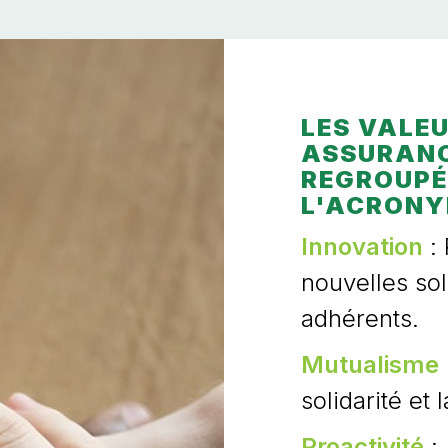
LES VALEU
ASSURANC
REGROUPÉ
L'ACRONY
Innovation
:
nouvelles sol
adhérents.
Mutualisme
solidarité et 
Proactivité
: 