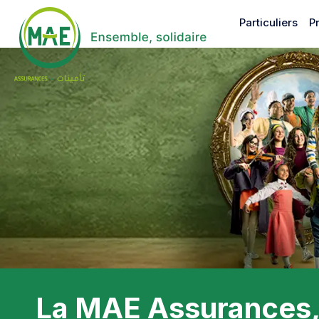
Aller
au
Particuliers
P
contenu
principal
La MAE Assurances, 