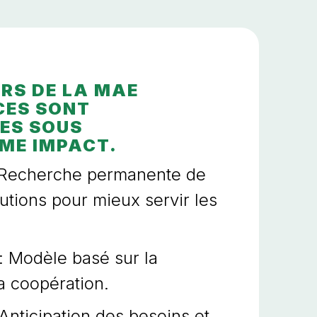
RS DE LA MAE
ES SONT
S
ES SOUS
ME IMPACT.
L
 Recherche permanente de
f
utions pour mieux servir les
c
d
: Modèle basé sur la
s
la coopération.
d
v
Anticipation des besoins et