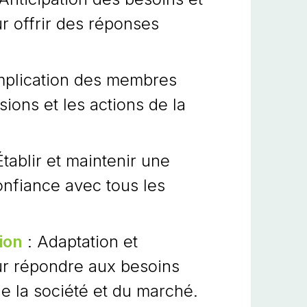
o
r offrir des réponses
E
m
mplication des membres
m
sions et les actions de la
a
d
Établir et maintenir une
d
onfiance avec tous les
r
e
ion
: Adaptation et
d
ur répondre aux besoins
L
e la société et du marché.
m