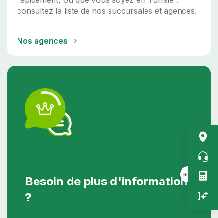
consultez la liste de nos succursales et agences.
Nos agences
Acc
rapi
vert
Besoin de plus d'information
?