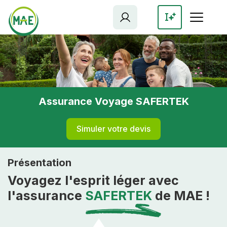
Aller
au
contenu
principal
Assurance Voyage SAFERTEK
Simuler votre devis
Présentation
Voyagez l'esprit léger avec
l'assurance
SAFERTEK
de MAE !