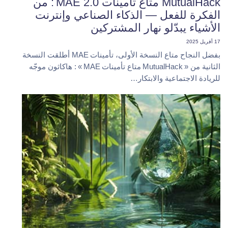
MutualHack متاع تأمينات MAE 2.0 : من
الفكرة للفعل — الذكاء الصناعي وإنترنت
الأشياء يبدّلو نهار المشتركين
17 أفريل 2025
بفضل النجاح متاع النسخة الأولى، تأمينات MAE أطلقت النسخة
الثانية من « MutualHack متاع تأمينات MAE » : هاكاثون موجّه
للريادة الاجتماعية والابتكار…