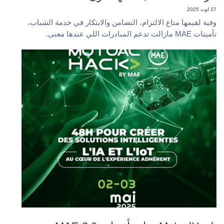
27 اوت 2025
وفية لقيمها متاع الالتزام، التضامن والابتكار في خدمة الشباب،
تأمينات MAE مازالت تدعم المبادرات اللي عندها معنى.