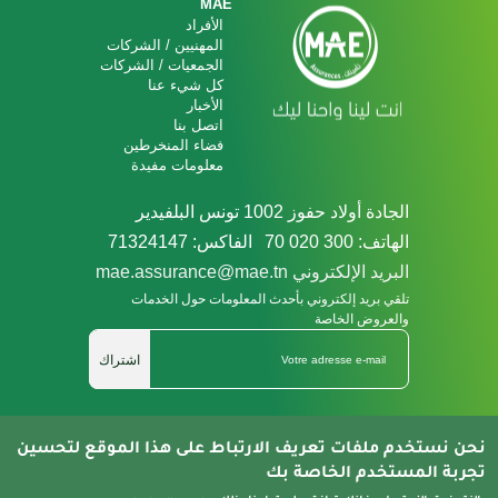
Footer
MAE
الأفراد
المهنيين / الشركات
الجمعيات / الشركات
كل شيء عنا
الأخبار
اتصل بنا
فضاء المنخرطين
معلومات مفيدة
الجادة أولاد حفوز 1002 تونس البلفيدير
الهاتف: 300 020 70
الفاكس: 71324147
البريد الإلكتروني mae.assurance@mae.tn
تلقي بريد إلكتروني بأحدث المعلومات حول الخدمات
والعروض الخاصة
اشتراك
Nous Suivre
نحن نستخدم ملفات تعريف الارتباط على هذا الموقع لتحسين
تجربة المستخدم الخاصة بك