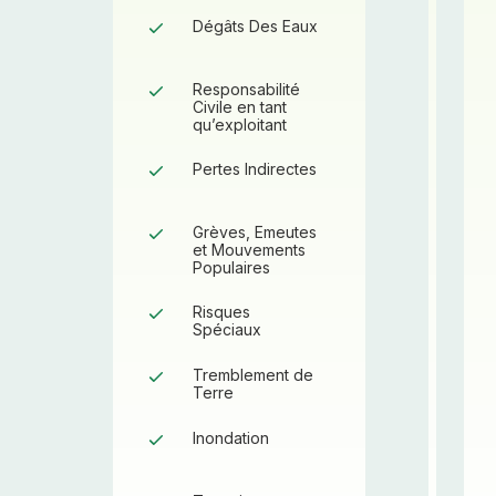
Dégâts Des Eaux
-
Responsabilité
Garanti
Civile en tant
qu’exploitant
Garanti
Pertes Indirectes
Garanti
Grèves, Emeutes
et Mouvements
Populaires
Garanti
Risques
Spéciaux
Garanti
Tremblement de
Terre
Garanti
Inondation
Garanti