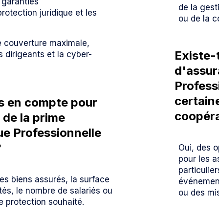
 garanties
de la gest
otection juridique et les
ou de la c
e couverture maximale,
Existe-
s dirigeants et la cyber-
d'assur
Profess
certain
is en compte pour
coopéra
 de la prime
ue Professionnelle
?
Oui, des o
pour les 
particulie
des biens assurés, la surface
événements
ités, le nombre de salariés ou
ou des mis
e protection souhaité.