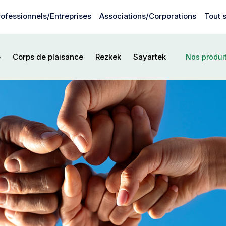
rofessionnels/Entreprises
Associations/Corporations
Tout 
Nos
e
Corps de plaisance
Rezkek
Sayartek
Nos produit
produi
pour
les
Associ