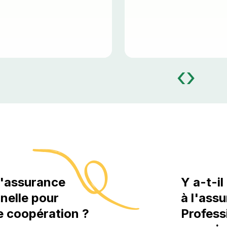
‹
›
'assurance
Y a-t-i
nnelle pour
à l'ass
e coopération ?
Profess