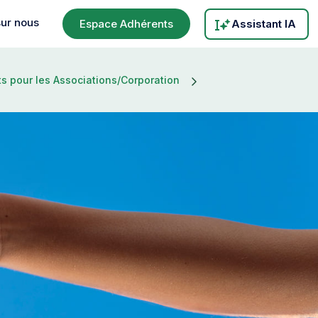
sur nous
Espace Adhérents
Assistant IA
s pour les Associations/Corporation
ts
ations/Coopérations