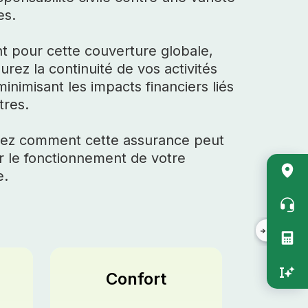
ues.
t pour cette couverture globale,
urez la continuité de vos activités
minimisant les impacts financiers liés
stres.
ez comment cette assurance peut
r le fonctionnement de votre
Acc
e.
rapi
vert
Confort
Ess