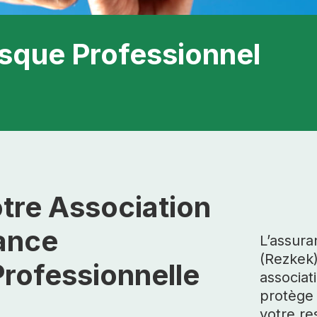
isque Professionnel
tre Association
ance
L’assura
(Rezkek)
Professionnelle
associat
protège 
votre re