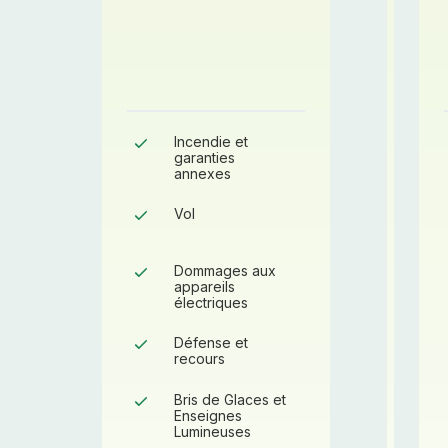
Incendie et
Garanti
garanties
annexes
Garanti
Vol
Garanti
Dommages aux
appareils
électriques
Garanti
Défense et
recours
-
Bris de Glaces et
Enseignes
-
Lumineuses