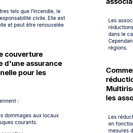
associa
res tels que l’incendie, le
esponsabilité civile. Elle est
Les associ
lle et peut être renouvelée
réductions
dans le ca
Cependant,
régions.
de couverture
e d'une assurance
Commen
nelle pour les
réducti
Multiri
les ass
ennent :
les dommages aux locaux
Les réduc
isques courants.
en fonctio
mesures de