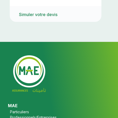
Simuler votre devis
S
Footer
MAE
Particuliers
Professionnels/Entreprises