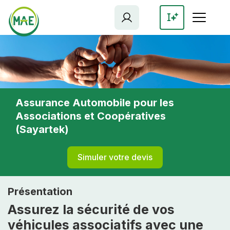
Aller
au
contenu
principal
Assurance Automobile pour les
Associations et Coopératives
(Sayartek)
Simuler votre devis
Présentation
Assurez la sécurité de vos
véhicules associatifs avec une