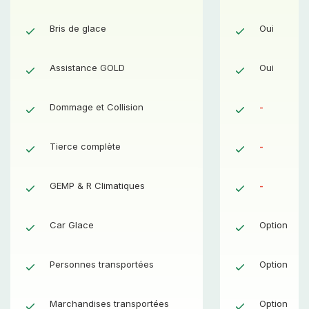
Bris de glace
Oui
Oui
Assistance GOLD
Oui
Oui
Dommage et Collision
Oui
-
Tierce complète
Oui
-
GEMP & R Climatiques
Oui
-
Car Glace
Option
Option
Personnes transportées
Option
Option
Marchandises transportées
Option
Option