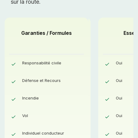
sur la route.
Garanties / Formules
Confort
Essent
Responsabilité civile
Oui
Oui
Défense et Recours
Oui
Oui
Incendie
Oui
Oui
Vol
Oui
Oui
Individuel conducteur
Oui
Oui