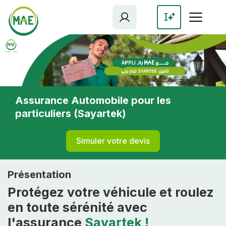
Aller
au
contenu
principal
Assurance Automobile pour les
particuliers (Sayartek)
Simuler votre devis
Présentation
Protégez votre véhicule et roulez
en toute sérénité avec
l'assurance
Sayartek !