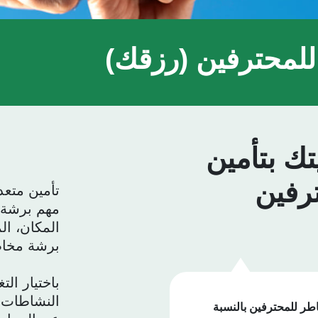
للمحترفين (رزقك)
تك بتأمين
رفين
تأمين متع
مهم برشة ل
المكان، ال
برشة مخا
باختيار ال
النشاطات مت
اطر للمحترفين بالنسبة