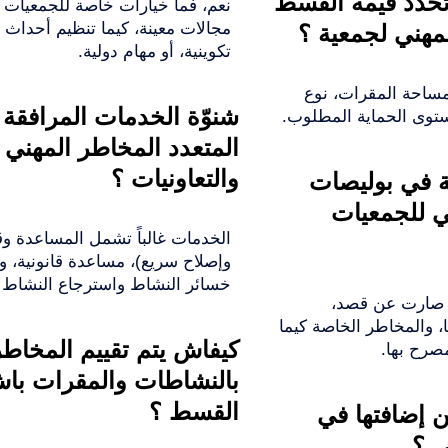
 تحدد قيمة القسط
نعم، فما خيارات خاصة للجمعيات 
مجالات معينة، كيما تنظيم أحداث
لمهني لجمعية ؟
تكوينية، أو مهام دولية.
 مساحة المقرات، نوع
شنوّة الخدمات المرافقة ل
ستوى الحماية المطلوب.
المتعدد المخاطر المهني 
والتعاونيات ؟
ية في بوليصات
ني للجمعيات
الخدمات غالباً تشمل المساعدة و
وإصلاح سريع)، مساعدة قانونية، وم
خسائر النشاط واسترجاع النشاط ب
ي صارت عن قصد،
، والمخاطر الخاصة كيما
كيفاش يتم تقييم المخاطر
مصرح بها.
بالنشاطات والمقرات ب
القسط ؟
ن إضافتها في
ي ؟