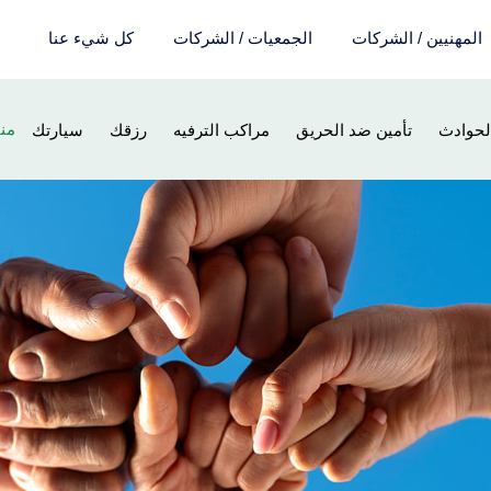
المهنيين / الشركات
الجمعيات / الشركات
كل شيء عنا
Nos
من
لحوادث
تأمين ضد الحريق
مراكب الترفيه
رزقك
سيارتك
uits
our
les
ions