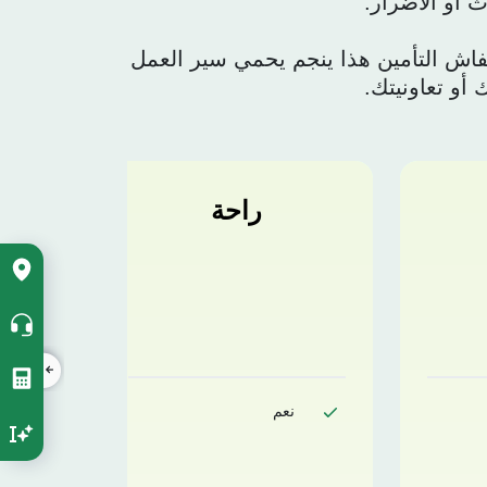
 أو الأضرار.
اش التأمين هذا ينجم يحمي سير العمل
أو تعاونيتك.
راحة
ccès
apide
rtical
نعم