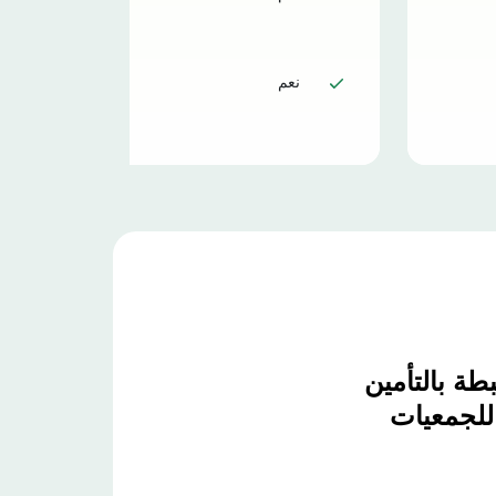
نعم
طة بالتأمين
للجمعيات