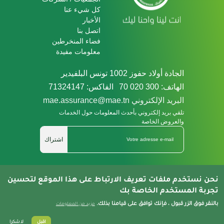
كل شيء عنا
الأخبار
اتصل بنا
فضاء المنخرطين
معلومات مفيدة
الجادة أولاد حفوز 1002 تونس البلفيدير
الهاتف: 300 020 70
الفاكس: 71324147
البريد الإلكتروني mae.assurance@mae.tn
تلقي بريد إلكتروني بأحدث المعلومات حول الخدمات
والعروض الخاصة
اشتراك
Nous Suivre
نحن نستخدم ملفات تعريف الارتباط على هذا الموقع لتحسين
تجربة المستخدم الخاصة بك
بالنقر فوق الزر قبول ، فإنك توافق على قيامنا بذلك.
مزيد من المعلومات
© 2021
إشعار
سياسة حماية
Développé par
اقبل
لا شكرا
Newage
قانوني
الخصوصية