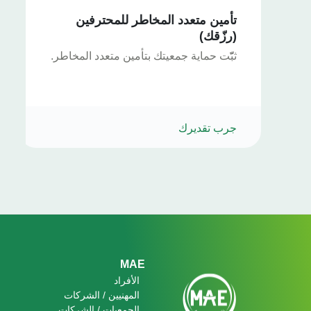
تأمين متعدد المخاطر للمحترفين
(رزّقك)
ثبّّت حماية جمعيتك بتأمين متعدد المخاطر.
جرب تقديرك
Footer
MAE
الأفراد
المهنيين / الشركات
الجمعيات / الشركات