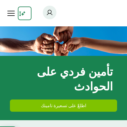
Skip
to
main
content
تأمين فردي على
الحوادث
اطلعّ على تسعيرة تامينك