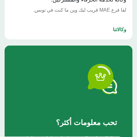
 MAE قريب ليك وين ما كنت في تونس.
الاتنا
تحب معلومات أكثر؟