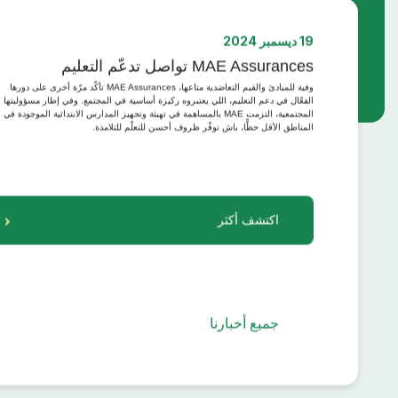
صارلك حادث؟ في سيارتك، دارك، شركتك
أو جمعية؟
19 ديسمبر 2024
سواء كنت فرد، محترف، شركة، جماعة أو
MAE Assurances تواصل تدعّم التعليم
جمعية، تعرف على الخطوات اللازمة.
وفية للمبادئ والقيم التعاضدية متاعها، MAE Assurances تأكّد مرّة أخرى على دورها
الفعّال في دعم التعليم، اللي يعتبروه ركيزة أساسية في المجتمع. وفي إطار مسؤوليتها
المجتمعية، التزمت MAE بالمساهمة في تهيئة وتجهيز المدارس الابتدائية الموجودة في
المناطق الأقل حظًّا، باش توفّر ظروف أحسن للتعلّم للتلامذة.
اكتشف أكثر
علاش تختارنا
اختارنا لأنّ التأمين متاعنا
جميع أخبارنا
يناسب احتياجاتك.