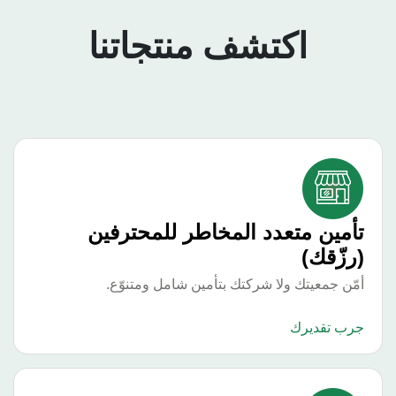
cal
اكتشف منتجاتنا
أمين متعدد المخاطر للمحترفين
رزّقك)
ّن جمعيتك ولا شركتك بتأمين شامل ومتنوّع.
رب تقديرك