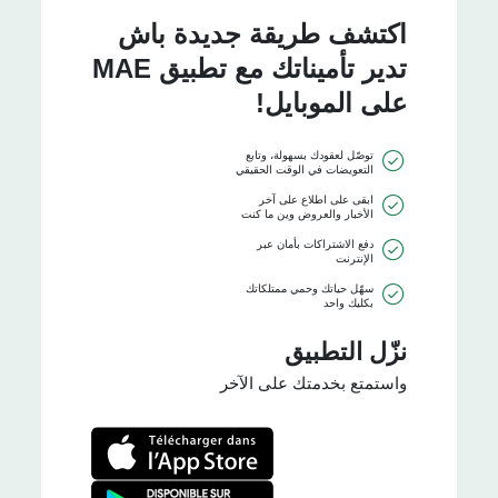
اكتشف طريقة جديدة باش
تدير تأميناتك مع تطبيق MAE
على الموبايل!
توصّل لعقودك بسهولة، وتابع
التعويضات في الوقت الحقيقي
ابقى على اطلاع على آخر
الأخبار والعروض وين ما كنت
دفع الاشتراكات بأمان عبر
الإنترنت
سهّل حياتك وحمي ممتلكاتك
بكليك واحد
نزّل التطبيق
واستمتع بخدمتك على الآخر