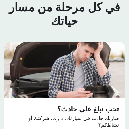
ي كل مرحلة من مسار
حياتك
حب تبلغ على حادث؟
رلك حادث في سيارتك، دارك، شركتك أو
شاطكم؟