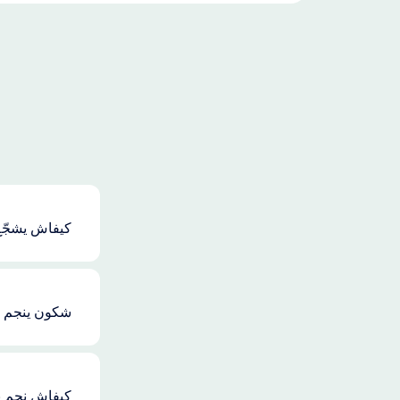
كيفاش يشجّع 
شكون ينجم يس
كيفاش نجم ن