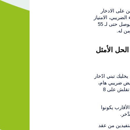
ن على الادخار
لضريبي، الامتياز
هذا ينجم يوفرلك تخفيض ضريبي يوصل حتى لـ 55
ن له.
لحل الأمثل
خليك تبني ادّخار
يض ضريبي هام،
على شرط إنو المدّة متاعو ما تقلش على 8
الأقارب يكونوا
َخر.
ستفيدين من عقد