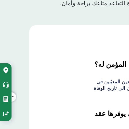
التقاعد متاعك براحة وأمان.
المؤمن له؟
ccès
apide
rtical
ين المعيّنين في
الى تاريخ الوفاة
ي يوفرها عقد