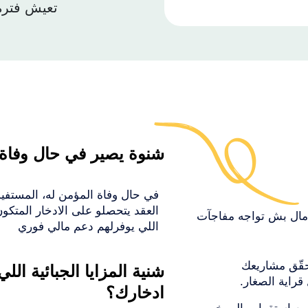
تعيش فترة 
شنوة يصير في حال وفاة 
في حال وفاة المؤمن له، المستفيد
العقد يتحصلو على الادخار المتكون 
س مال بش تواجه مفاجآت
اللي يوفرلهم دعم مالي فوري
حقّق مشاريعك
شنية المزايا الجبائية الل
قراية الصغار.
ادخارك؟