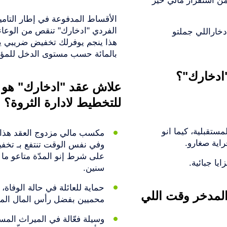
ن استقرار مالي خير
الأقساط المدفوعة في إطار التامي
الفردي "ادخارك" تنقص من الوعاء ا
دخاراللي جملتو
بالمائة حسب مستوى الدخل للمؤم
ادخارك"؟
علاش عقد "ادخارك" هو ا
للتخطيط لادارة الثروة؟
ستقبلية، كيما انو
مكسب مالي مزدوج العقد هذا ي
راية صغارو.
وفي نفس الوقت تنتفع بـ تخف
يا جبائية.
سنين.
حماية للعائلة في حالة الوفاة، 
لمدخر وقت اللي
محميين بفضل رأس المال المدّ
وسيلة فعّالة في الميراث الم