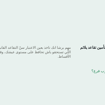
مين تقاعد يلائم
مهم برشا انك تاخذ بعين الاعتبار سنّ التقاعد القان
اللّي تستحقو باش تحافظ على مستوى عيشك، وق
الأقساط.
رب فرع؟