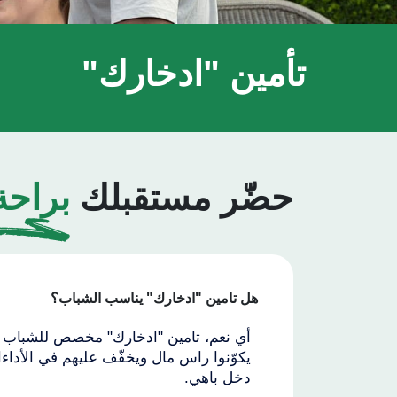
تأمين "ادخارك"
حضّر مستقبلك
براحة
هل تامين "ادخارك" يناسب الشباب؟
أي نعم، تامين "ادخارك" مخصص للشباب ال
يكوّنوا راس مال ويخفّف عليهم في الأدا
دخل باهي.