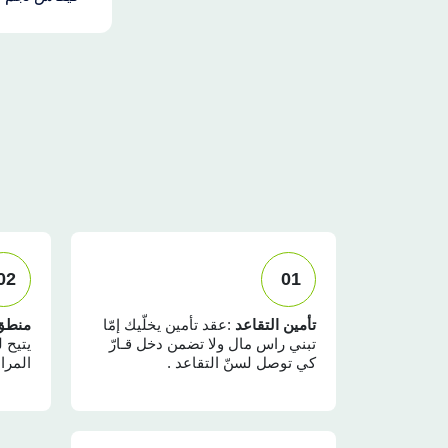
02
01
تأمين التقاعد
:عقد تأمين يخلّيك إمّا
منطق 
تبني راس مال ولا تضمن دخل قـارّ
يتيح 
كي توصل لسنّ التقاعد .
المرا