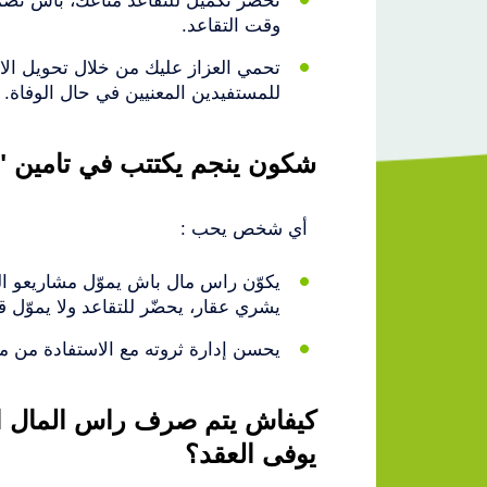
تحضّر تكميل للتقاعد متاعك، باش تضم
وقت التقاعد.
تحمي العزاز عليك من خلال تحويل الا
للمستفيدين المعنيين في حال الوفاة.
شكون ينجم يكتتب في تامين "
أي شخص يحب :
يكوّن راس مال باش يموّل مشاريعو الم
يشري عقار، يحضّر للتقاعد ولا يموّل ق
يحسن إدارة ثروته مع الاستفادة من مزا
كيفاش يتم صرف راس المال ا
يوفى العقد؟