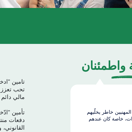
 واطمئنان
تامين "ادخ
تحب تعزز 
مالي دائم
تأمين "ادّ
مهنيين خاطر يخلّيهم
ءات، خاصة كان عندهم
دفعات منت
القانوني، 