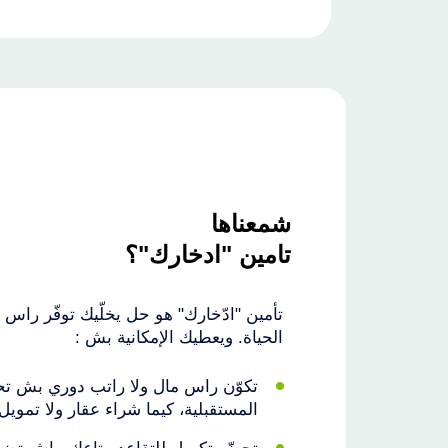
شمعناها
تامين "ادخارك"؟
تأمين "ادّخارك" هو حل يخلّيك توفّر را
الحياة. ويعطيك الإمكانية بش :
تكوّن راس مال ولا راتب دوري بش ت
المستقبلية، كيما شراء عقار ولا تمويل 