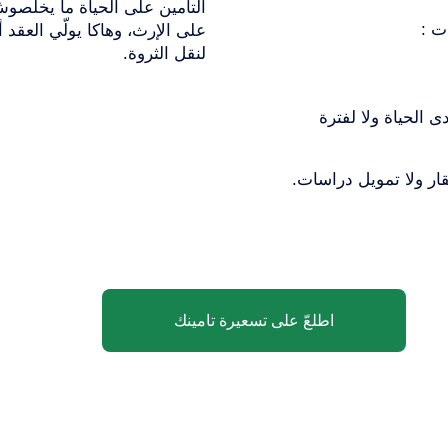
التأمين على الحياة ما يخلّصو
على الإرث، وهاكا يولّي العقد أد
لنقل الثروة.
 الحياة ولا لفترة
ر ولا تمويل دراسات.
اطلعّ على تسعيرة تامينك