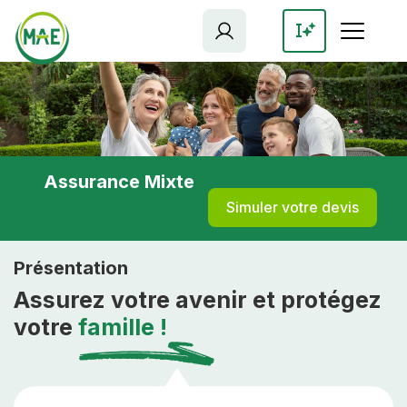
Aller
au
contenu
principal
Assurance Mixte
Simuler votre devis
Présentation
Assurez votre avenir et protégez
votre
famille !