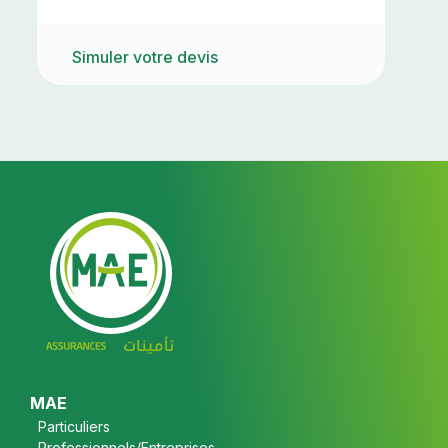
Simuler votre devis
Footer
MAE
Particuliers
Professionnels/Entreprises