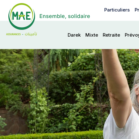
Aller
au
Particuliers
P
contenu
principal
second
Darek
Mixte
Retraite
Prévo
menu
mae