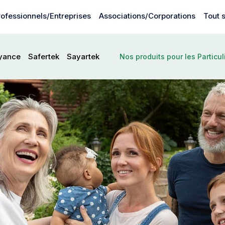
rofessionnels/Entreprises
Associations/Corporations
Tout 
Nos
yance
Safertek
Sayartek
Nos produits pour les Particul
produits
pour
les
particuliers