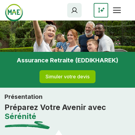
Aller
au
contenu
principal
Assurance Retraite (EDDIKHAREK)
Simuler votre devis
Présentation
Préparez Votre Avenir avec
Sérénité