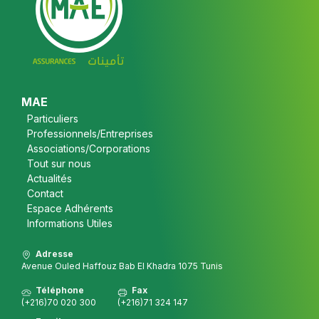
Footer
MAE
Particuliers
Professionnels/Entreprises
Associations/Corporations
Tout sur nous
Actualités
Contact
Espace Adhérents
Informations Utiles
Adresse
Avenue Ouled Haffouz Bab El Khadra 1075 Tunis
Téléphone
Fax
(+216)70 020 300
(+216)71 324 147