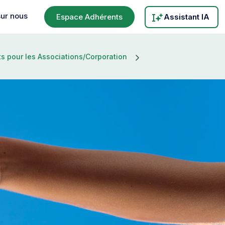
sur nous
Espace Adhérents
Assistant IA
s pour les Associations/Corporation
ts
ations/Coopérations