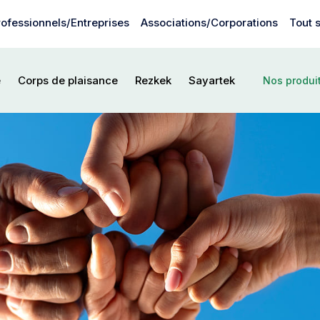
rofessionnels/Entreprises
Associations/Corporations
Tout 
Nos
e
Corps de plaisance
Rezkek
Sayartek
Nos produit
produi
pour
les
Associ