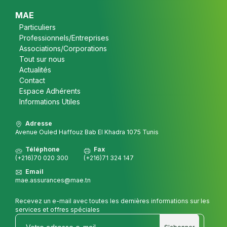
Footer
MAE
Particuliers
Professionnels/Entreprises
Associations/Corporations
Tout sur nous
Actualités
Contact
Espace Adhérents
Informations Utiles
Adresse
Avenue Ouled Haffouz Bab El Khadra 1075 Tunis
Téléphone
Fax
(+216)70 020 300
(+216)71 324 147
Email
mae.assurances@mae.tn
Recevez un e-mail avec toutes les dernières informations sur les
services et offres spéciales