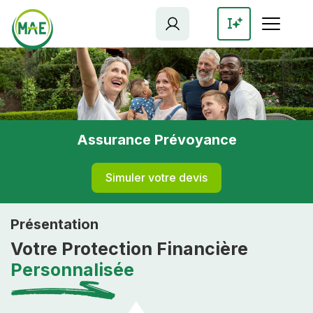
Aller
au
contenu
principal
Assurance Prévoyance
Simuler votre devis
Présentation
Votre Protection Financière
Personnalisée