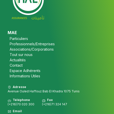
Footer
MAE
Particuliers
Professionnels/Entreprises
Associations/Corporations
Tout sur nous
Actualités
Contact
Espace Adhérents
Informations Utiles
Adresse
Avenue Ouled Haffouz Bab El Khadra 1075 Tunis
Téléphone
Fax
(+216)70 020 300
(+216)71 324 147
Email