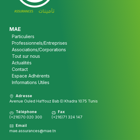
Footer
MAE
Particuliers
Professionnels/Entreprises
Associations/Corporations
Tout sur nous
Actualités
Contact
Espace Adhérents
Informations Utiles
Adresse
Avenue Ouled Haffouz Bab El Khadra 1075 Tunis
Téléphone
Fax
(+216)70 020 300
(+216)71 324 147
Email
mae.assurances@mae.tn