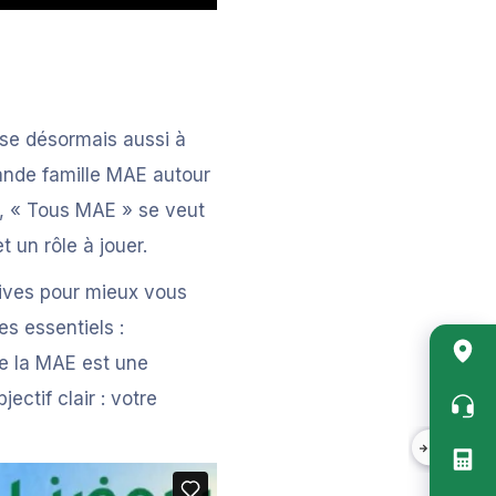
sse désormais aussi à
ande famille MAE autour
n, « Tous MAE » se veut
 un rôle à jouer.
tives pour mieux vous
s essentiels :
que la MAE est une
Accès
ctif clair : votre
rapide
vertica