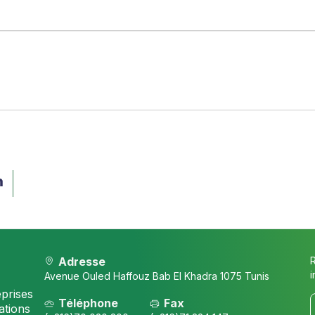
Adresse
i
Avenue Ouled Haffouz Bab El Khadra 1075 Tunis
eprises
Téléphone
Fax
ations