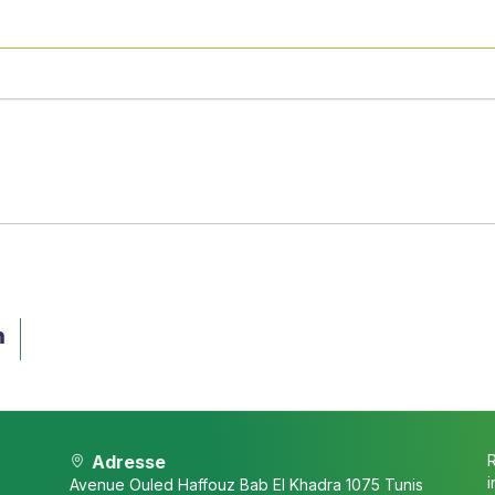
Adresse
i
Avenue Ouled Haffouz Bab El Khadra 1075 Tunis