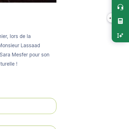
Accès
rapide
vertica
er, lors de la
 Monsieur Lassaad
 Sara Mesfer pour son
urelle !