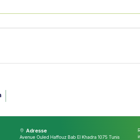
Adresse
i
Avenue Ouled Haffouz Bab El Khadra 1075 Tunis