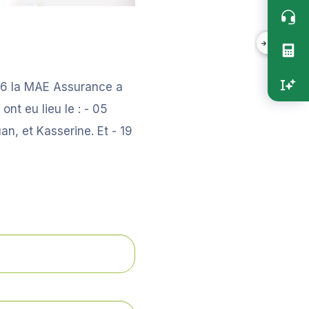
Accès
rapide
vertica
026 la MAE Assurance a
nt eu lieu le : - 05
n, et Kasserine. Et - 19